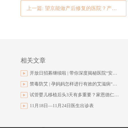
上一篇: 望京能做产后修复的医院？产后的新妈都想尽快恢复身体做好这6件事情
相关文章
开放日招募继续啦 | 带你深度揭秘医院“安胎生娃”的那些事
禁毒防艾 | 孕妈妈怎样进行有效的艾滋病“母婴阻断”？
试管婴儿移植后头3天有多重要？家恩德仁医生建议这么做
11月18日—11月24日医生出诊表