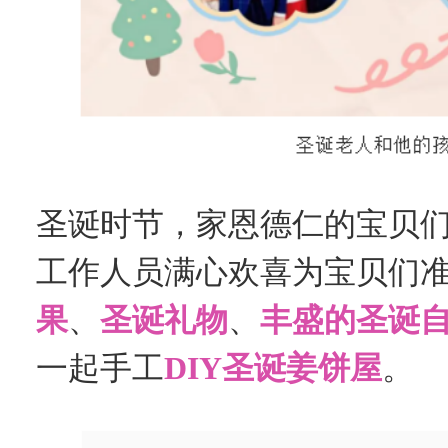
圣诞时节，家恩德
仁的宝贝
工作人员满心欢喜为宝贝们
果
、
圣诞礼物
、
丰盛的圣诞
一起手工
DIY圣诞姜饼屋
。