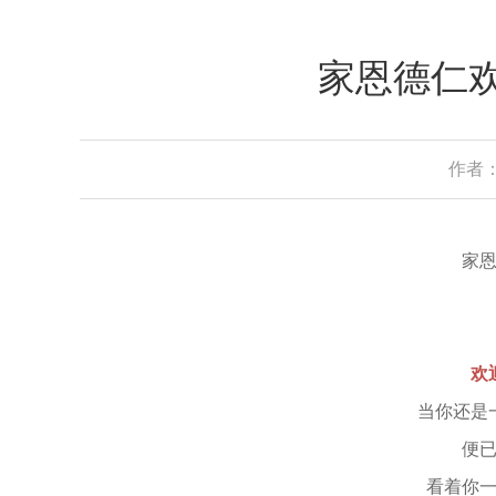
家恩德仁欢
作者：
家恩德
火
欢
当你还是一
便已与
看着你一天