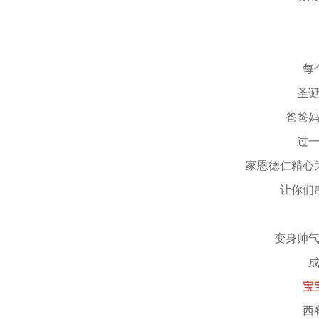
每个
圣诞节
爸爸妈妈
过一个
家恩德仁精心为
让你们感
变身帅气的
成为
宝
西餐