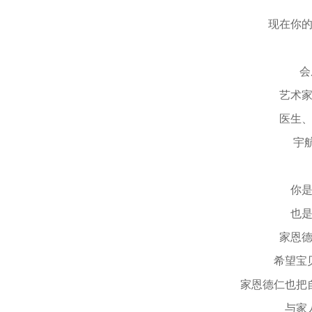
亲
现在你的模
会成
艺术家、
医生、军
宇航员、
你是爸
也是家
家恩德仁
希望宝贝
家恩德仁也把自
与家人