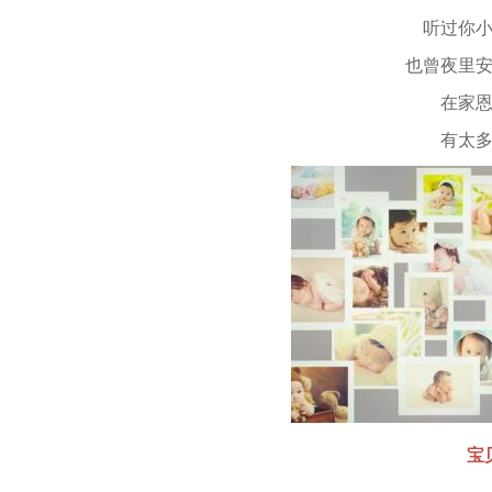
听过你小心
也曾夜里安抚
在家恩德
有太多美
宝