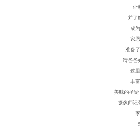
让萌
并了解
成为小
家恩德
准备了丰
请爸爸妈
这里有
丰富的
美味的圣诞自助餐
摄像师记录
家恩
欢