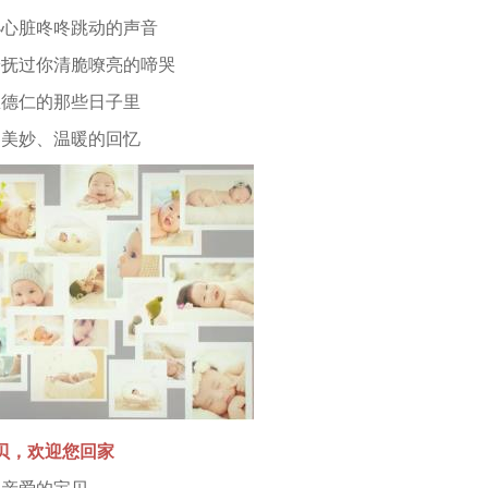
脏咚咚跳动的声音
过你清脆嘹亮的啼哭
仁的那些日子里
妙、温暖的回忆
贝，欢迎您回家