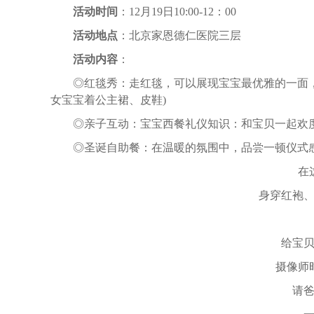
活动时间
：12月19日10:00-12：00
活动地点
：北京家恩德仁医院三层
活动内容
：
◎红毯秀：走红毯，可以展现宝宝最优雅的一面，
女宝宝着公主裙、皮鞋)
◎亲子互动：宝宝西餐礼仪知识：和宝贝一起欢度
◎圣诞自助餐：在温暖的氛围中，品尝一顿仪式感
在这
身穿红袍、特
神
给宝贝们
摄像师时
请爸爸