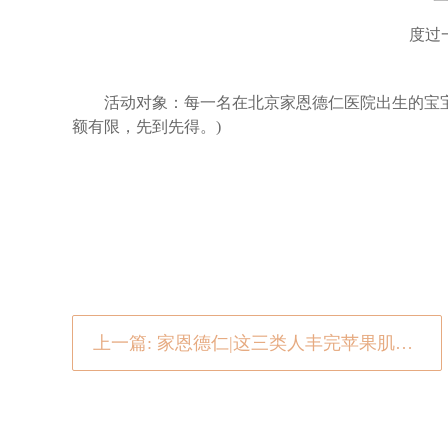
一起
度过一
活动对象：每一名在北京家恩德仁医院出生的宝宝(2
额有限，先到先得。)
上一篇: 家恩德仁|这三类人丰完苹果肌，瞬间年轻10岁!