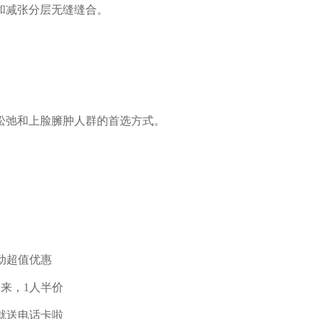
和减张分层无缝缝合。
松弛和上脸臃肿人群的首选方式。
动超值优惠
同来，1人半价
就送电话卡啦