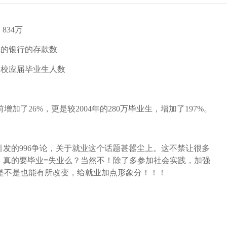
834万
你的银行的存款数
年高校应届毕业生人数
加了26%，更是较2004年的280万毕业生，增加了197%。
间引发的996争论，关于就业这个话题甚嚣尘上。这不禁让很多
。真的要毕业=失业么？当然不！除了多参加社会实践，加强
是不是也能有所改变，给就业加点形象分！！！