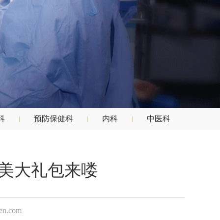
科
预防保健科
内科
中医科
变美大礼包来喽
.com