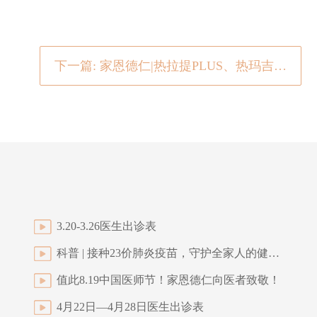
下一篇: 家恩德仁|热拉提PLUS、热玛吉、Fotona 4D pro，谁是抗衰C位呢？
3.20-3.26医生出诊表
科普 | 接种23价肺炎疫苗，守护全家人的健康！
值此8.19中国医师节！家恩德仁向医者致敬！
4月22日—4月28日医生出诊表