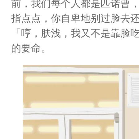
前
，
我们每个人都是匹诺曹
指点点
，
你自卑地别过脸去
「哼，肤浅，我又不是靠脸
的要命
。