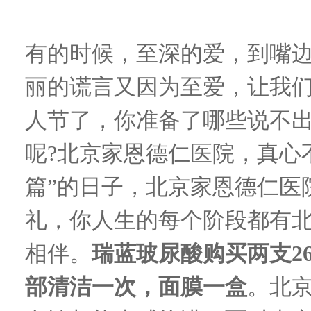
有的时候
，
至深的爱
，
到嘴
丽的谎言又因为至爱
，
让我
人节了
，
你准备了哪些说不
呢?
北京
家恩德仁
医院，
真心
篇”的日子
，
北京
家恩德仁
医
礼
，
你人生的每个阶段都有
相伴
。
瑞蓝玻尿酸购买两支
2
部清洁一次
，
面膜一盒
。
北