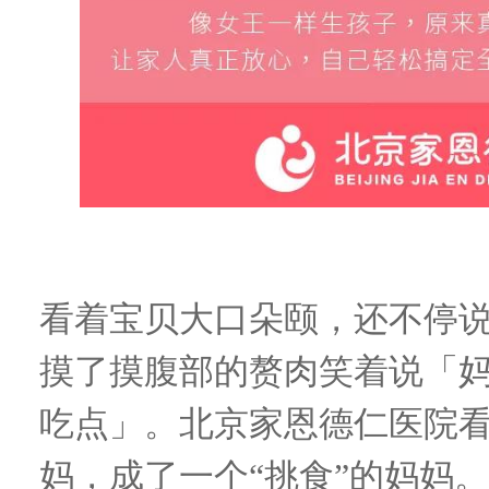
看着宝贝大口朵颐
，
还不停
摸了摸腹部的赘肉笑着说「
吃点」
。
北京家恩德仁医院
妈，
成了一个
“挑食”的妈妈
。