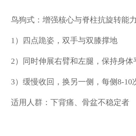
鸟狗式：增强核心与脊柱抗旋转能
1）四点跪姿，双手与双膝撑地
2）同时伸展右臂和左腿，保持身体
3）缓慢收回，换另一侧，每侧8-10
适用人群：下背痛、骨盆不稳定者