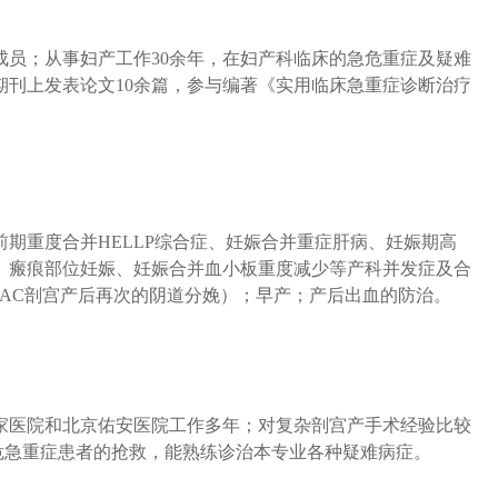
成员；从事妇产工作30余年，在妇产科临床的急危重症及疑难
期刊上发表论文10余篇，参与编著《实用临床急重症诊断治疗
期重度合并HELLP综合症、妊娠合并重症肝病、妊娠期高
、瘢痕部位妊娠、妊娠合并血小板重度减少等产科并发症及合
AC剖宫产后再次的阴道分娩）；早产；产后出血的防治。
睦家医院和北京佑安医院工作多年；对复杂剖宫产手术经验比较
危急重症患者的抢救，能熟练诊治本专业各种疑难病症。