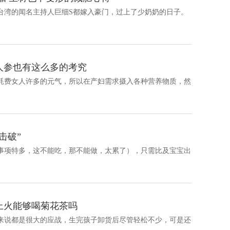
风行整个台湾的闻名主持人巨细S都嫁入豪门，过上了少奶奶的日子。
人参也有这么多的考究
于出产会耗费女人许多的元气，所以在产妇需求摄入各种营养物质，然
击破”
怀孕留意事项特多，这不能吃，那不能做，太累了），只需比及宝宝出
上火能够喝菊花茶吗
每个女人来说都是很大的应战，生完孩子卸货后尽管轻松不少，可是还