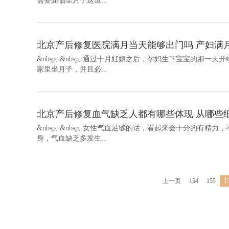
需要面临坐月子这道...
北京产后修复医院满月当天能够出门吗 产妇满
&nbsp; &nbsp; 通过十月妊娠之后，孕妈生下宝宝的
家里坐月子，并且必...
北京产后修复血气缺乏人都有哪些体现 从哪些
&nbsp; &nbsp; 女性气血足够的话，看起来会十分的
身，气血缺乏多发生...
上一页
154
155
1