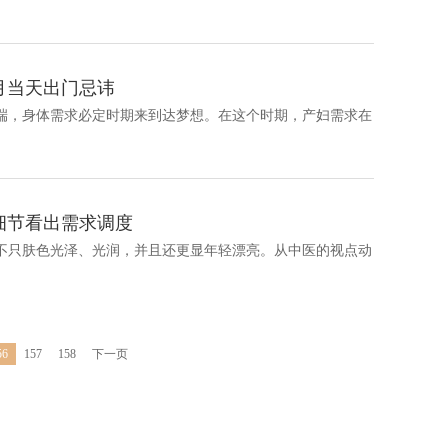
月当天出门忌讳
那一天开端，身体需求必定时期来到达梦想。在这个时期，产妇需求在
细节看出需求调度
有精力，不只肤色光泽、光润，并且还更显年轻漂亮。从中医的视点动
56
157
158
下一页