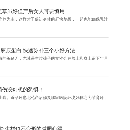
艾草虽好但产后女人可要慎用
必定要以疗养为主，这样才干促进身体的赶快梦想，一起也能确保乳汁
胶原蛋白 快速弥补三个小好方法
是一把无情的杀猪刀，尤其是生过孩子的女性会在脸上和身上留下年月
损伤没幻想的恐惧！
，都不会生疏。避孕环也北苑产后修复哪家医院环境好称之为节育环，
胎 生材也不变形的减肥心得