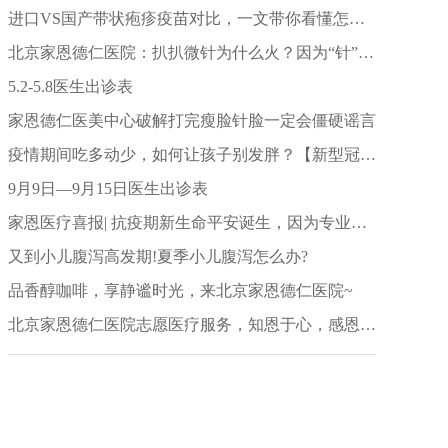
进口VS国产带状疱疹疫苗对比，一文带你看懂怎么选！
北京家恩德仁医院：扒扒微针为什么火？因为“针”的很有效
5.2-5.8医生出诊表
家恩德仁医美中心破解打完瘦脸针脸一定会僵硬谣言
疫情期间吃多动少，如何让孩子别发胖？【新型冠状病毒科普知识】
9月9日—9月15日医生出诊表
家恩医疗喜报| 抗疫期新生命平安诞生，因为专业，值得信赖
又到小儿腹泻高发期!夏季小儿腹泻怎么办?
品香醇咖啡，享静谧时光，来北京家恩德仁医院~
北京家恩德仁医院志愿医疗服务，知恩于心，感恩于行