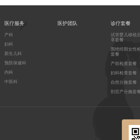
医疗服务
医护团队
诊疗套餐
产科
试管婴儿移植
享套餐
妇科
围绝经期女性
新生儿科
套餐
预防保健科
产前检查套餐
内科
妇科检查套餐
中医科
自然分娩套餐
剖宫产分娩套