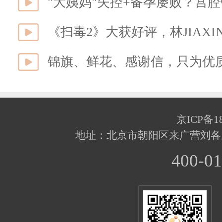
"大姨妈"失控+备孕屡败？宫
《扫毒2》大获好评，林JIAX
锦旗、鲜花、感谢信，只为优
京ICP备18
地址：北京市朝阳区来广营刘各
400-01