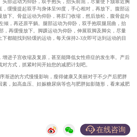
。头部运动为仰卧，双手抱头，抬头前屈，尽量使下颔靠近胸
直，缓慢提起双手与身体呈90度，手心相对，再放下。腹部运
慢放下。骨盆运动为仰卧，将肛门收缩，然后放松，腹骨盆向
盆左倾，再还原平躺。腿部运动为仰卧，双手抱双腿屈曲，抬
腹部，再缓慢放下。脚踝运动为仰卧，伸展双脚及脚尖，尽量
下都能找到轻缓的运动，每天保持2-3次即可达到运动的目
增进子宫收缩及复原，甚至能降低女性癌症的发生率。产后
找对方式，抓紧时间开始您的减肥计划吧。
序渐进的方式慢慢影响，瘦得健康又美丽对于不少产后肥胖
因素，如高血压、妊娠糖尿病等也与肥胖如影随形，看来减肥
在线咨询