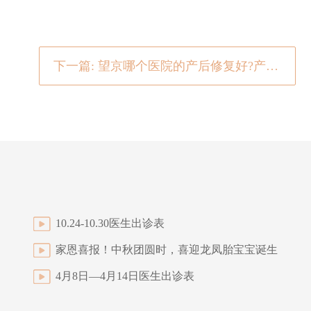
下一篇: 望京哪个医院的产后修复好?产后妈妈做好9点身材恢复快
10.24-10.30医生出诊表
家恩喜报！中秋团圆时，喜迎龙凤胎宝宝诞生
4月8日—4月14日医生出诊表