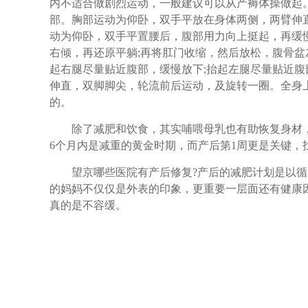
内不适合做剧烈运动，一般建议可以从产褥体操做起
部。胸部运动为仰卧，双手平放在身体两侧，两臂伸
动为仰卧，双手平置腰后，腹部用力向上挺起，再缓
右倾，再还原平躺;再将肛门收缩，然后放松，腹骨
起右腿尽量贴近腹部，缓慢放下;抬起左腿尽量贴近
伸直，双脚脚尖，轮流前后运动，及旋转一圈。全身上
的。
除了减肥和饮食，其实哺喂母乳也有助恢复身材，
6个月内是减重的黄金时期，而产后第1周更是关键，
望京哪些医院有产后修复?产后的减肥计划是以循
的妈妈不仅仅是外表的印象，更重要一层面还有健康
真的是不容缓。