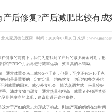
有产后修复?产后减肥比较有成
北京家恩德仁医院 时间：2020年07月26日 来源：www.jiaenderen
在健康的前提下，我们为您找到了产后的减肥黄金时期，把
剖宫产在3个月后再进行减重运动，效果真的不错呦。
常体重会马上减轻5~7千克，但是，至少还有5~10千克
均衡都是最重要的，定时定量，均衡饮食，切记在3餐之外吃
是不利减重的因素。减少外食机会，慎选烹调方式，份量较好
帮手。油炸食物与甜食，通常热量都很高，减重者必须严禁摄
他孕期并发症的出现，建议您避开这些食物。
这对于产妇的意志力形成了挑战。刚生产完的妈妈在短时间