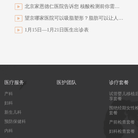
北京家恩德仁医院告诉您 核酸检测前你需要知道的事
望京哪家医院可以吸脂塑形？脂肪可以让人变美吗？
1月15日—1月21日医生出诊表
医疗服务
医护团队
诊疗套餐
产科
试管婴儿移植
享套餐
妇科
围绝经期女性
新生儿科
套餐
预防保健科
产前检查套餐
内科
妇科检查套餐