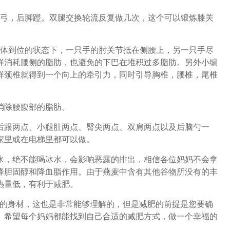
弓，后脚蹬。双腿交换轮流反复做几次，这个可以锻炼膝关
体到位的状态下，一只手的肘关节抵在侧腰上，另一只手尽
样消耗腰侧的脂肪，也避免的下巴在堆积过多脂肪。另外小编
样颈椎就得到一个向上的牵引力，同时引导胸椎，腰椎，尾椎
消除腰腹部的脂肪。
跟两点、小腿肚两点、臀尖两点、双肩两点以及后脑勺一
家里或在电梯里都可以做。
，绝不能喝冰水，会影响恶露的排出，相信各位妈妈不会拿
降胆固醇和降血脂作用。由于燕麦中含有其他谷物所没有的丰
热量低，有利于减肥。
的身材，这也是非常能够理解的，但是减肥的前提是您要确
。希望每个妈妈都能找到自己合适的减肥方式，做一个幸福的