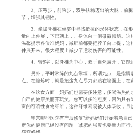
2、压弓步，前跨步，双手扶稳迈出的大腿，前腿
节，增强其韧性。
3、坐拔脊椎在坐姿中寻找挺拔的形体状态，在形
量向上伸展，下巴朝上，。身体向一侧微微倾斜。这
温馨提示各位准妈妈，减肥前都要把脖子向上提，这
伸展开来。很大程度上减少了运动伤害的可能性。
4、转8字，以脊椎为中心，双手自然展开，它能
另外，平时常练的九点靠墙，所谓九点，是指脚后
点。在锻炼时，就是把这九点尽力都贴在墙面上，在
在饮食方面，妈妈们也需要多注意，多喝温热的水
自己的健康美丽开玩笑。您可以多吃燕麦，因为具有
富的可溶性食物纤维，这种纤维容易被人体吸收，且
望京哪些医院有产后修复?新妈妈们开始着急自己
定你的健康已经没有问题，减肥的强度也要量力而行
窈窕妈妈。