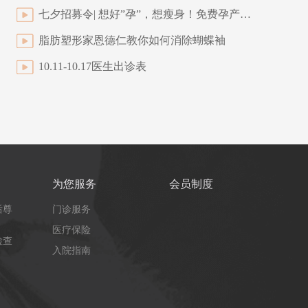
七夕招募令| 想好”孕”，想瘦身！免费孕产瑜伽课，为您量身打造
脂肪塑形家恩德仁教你如何消除蝴蝶袖
10.11-10.17医生出诊表
为您服务
会员制度
后尊
门诊服务
医疗保险
检查
入院指南