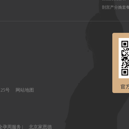
剖宫产分娩套
0125号
网站地图
全孕周服务 |
北京家恩德