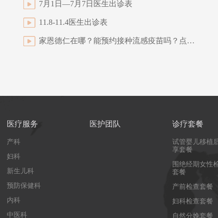
7月1日—7月7日医生出诊表
11.8-11.4医生出诊表
家恩德仁在哪？能预约接种流感疫苗吗？点进来了解吧
医疗服务
医护团队
诊疗套餐
产科
试管婴儿移植
享套餐
妇科
围绝经期女性
新生儿科
套餐
预防保健科
产前检查套餐
内科
妇科检查套餐
中医科
自然分娩套餐