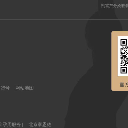
剖宫产分娩套
0125号
网站地图
全孕周服务 |
北京家恩德