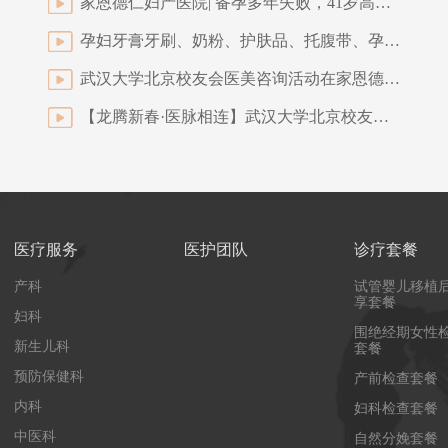
家恩德仁妇产医院| 备孕多年失败，41岁高龄妈妈顺利分娩双胞胎宝宝(三)
孕妇牙膏牙刷、奶粉、护肤品、托腹带、孕妇枕值不值得买？
武汉大学北京校友会医美咨询活动在家恩德仁圆满开展
【龙腾新春·医脉相连】武汉大学北京校友会医学分会在家恩德仁医院新春聚首团拜盛启
医疗服务
医护团队
诊疗套餐
产科
试管婴儿移植
享套餐
妇科
围绝经期女性
新生儿科
套餐
预防保健科
产前检查套餐
内科
妇科检查套餐
中医科
自然分娩套餐