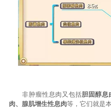
非肿瘤性息肉又包括
胆固醇息
肉、腺肌增生性息肉
等，它们就是