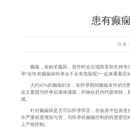
患有癫
作者：
癫痫，俗称羊癫风，发作时会出现阵挛和失神等症
孕?女性有癫痫病怀孕会不会有危险呢?一起来看看田
大约45%的癫痫妇女，在怀孕期间癫痫发作的次数
这主要因为怀孕后液体潴留，药物在肝内代谢加快，
成。
针对癫痫病是否可以怀孕而言，在临床中也有患者
作严重程度增加与否，与怀孕前癫痫控制的程度密切
上严格控制。