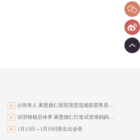
@所有人 家恩德仁医院现货流感疫苗售卖开启！先到先得，即买即打！
试管移植后休养 家恩德仁打造试管准妈妈专属服务
1月13日—1月19日医生出诊表