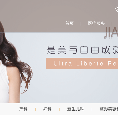
首页
医疗服务
产科
妇科
新生儿科
整形美容