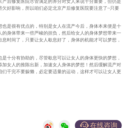
京产后修复医院尽管满足的养分对女人来说十分重要，但仍是
些欠好影响，所以咱们必定北京产后修复医院要注意了~只要
也是很有优点的，特别是女人在流产今后，身体本来便是十
人的身体带来一些严峻的担负，然后给女人的身体梦想带来一
歇息时间了，只要让女人歇息好了，身体的机能才可以梦想，
是十分有协助的，尽管歇息可以让女人的身体更快的梦想，
添加女人的推陈出新，加速女人身体的梦想！然后缓解流产对
咱们千完不要躲懒，必定要适量的运动，这样才可以让女人更
在线咨询