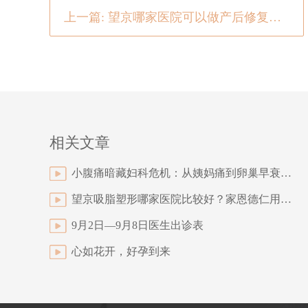
上一篇: 望京哪家医院可以做产后修复？产后月经不调很难受 两地汤治月经先期
相关文章
小腹痛暗藏妇科危机：从姨妈痛到卵巢早衰，揪出小腹痛的5大真凶！
望京吸脂塑形哪家医院比较好？家恩德仁用案例证明实力
9月2日—9月8日医生出诊表
心如花开，好孕到来