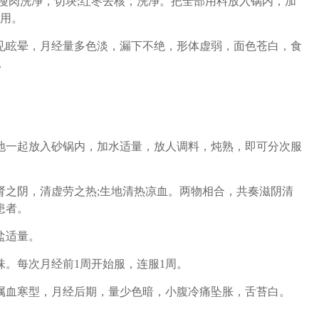
肉洗净，切块;红枣去核，洗净。把全部用料放入锅内，加
食用。
眩晕，月经量多色淡，漏下不绝，形体虚弱，面色苍白，食
。
一起放入砂锅内，加水适量，放人调料，炖熟，即可分次服
之阴，清虚劳之热;生地清热凉血。两物相合，共奏滋阴清
患者。
盐适量。
。每次月经前1周开始服，连服1周。
血寒型，月经后期，量少色暗，小腹冷痛坠胀，舌苔白。