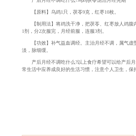
产后月经不调吃什么?乌鸡茯苓汤治月经先期
【原料】乌鸡1只，茯苓9克，红枣10枚。
【制用法】将鸡洗干净，把茯苓、红枣放人鸡腹内
1剂，分2次服完，月经前服，连服3剂。
【功效】补气益血调经。主治月经不调，属气虚型
淡，脉细缓。
产后月经不调吃什么?以上食疗希望可以给产后月
常生活中应养成良好的生活习惯，注意个人卫生，保