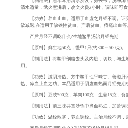
【制用法】黑木耳用清水浸发，剪去蒂，洗净;猪瘦
清水适量，武火煮沸后，改文火煲2小时，调味即可
【功效】养血止血。适用于血虚之月经不调。证见
欲减退;亦适用于缺铁性贫血、产后贫血、痔疮出血等
产后月经不调吃什么?生地鳖甲汤治月经先期
【原料】鲜生地50克，鳖甲1只(约300～500克)。
【制用法】将鳖甲剖腹去头及内脏，切块，与生地
用。
【功效】滋阴清热。方中鳖甲性平味甘。善滋肝肾
热、凉血止血之功。本品适用于阴虚血热而月经先期
【原料】豆豉500克，羊肉100克，生姜15克，食
【制用法】前三味共置沙锅中煮至熟烂，加盐调味
【功效】温经散寒，养血调经。主治月经不调，属