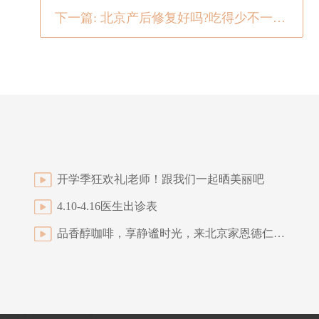
下一篇: 北京产后修复好吗?吃得少不一定会瘦但是你要知道产后节食减肥的四大败招
开学季狂欢礼|老师！跟我们一起晒美丽吧
4.10-4.16医生出诊表
品香醇咖啡，享静谧时光，来北京家恩德仁医院~