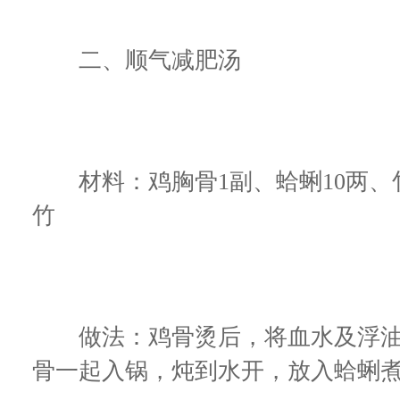
二、顺气减肥汤
材料：鸡胸骨1副、蛤蜊10两、竹
竹
做法：鸡骨烫后，将血水及浮油
骨一起入锅，炖到水开，放入蛤蜊