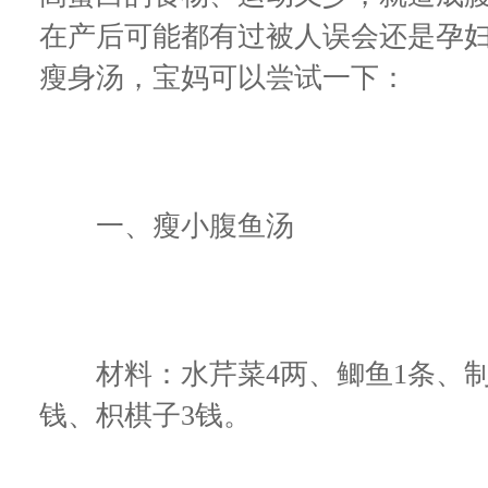
在产后可能都有过被人误会还是孕
瘦身汤，宝妈可以尝试一下：
一、瘦小腹鱼汤
材料：水芹菜4两、鲫鱼1条、制香
钱、枳棋子3钱。