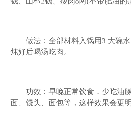
钱、山楂2钱、瘦肉8两(不带肥油的
做法：全部材料入锅用3 大碗水煮
炖好后喝汤吃肉。
功效：早晚正常饮食，少吃油腻
面、馒头、面包等，这样效果会更明