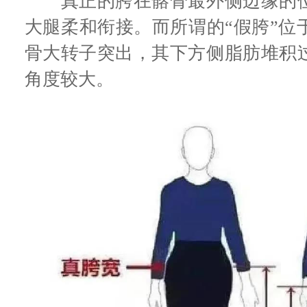
真正的胯在髂骨最外侧边缘的位
大腿柔和衔接。而所谓的“假胯”位
骨大转子突出，其下方侧脂肪堆积
角度较大。