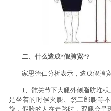
二、什么造成“假胯宽”?
家恩德仁分析表示，造成假胯宽
1、髋关节下大腿外侧脂肪堆积
是坐着的时候夹腿、跷二郎腿等
旋，假胯的人在走路时，双腿会呈