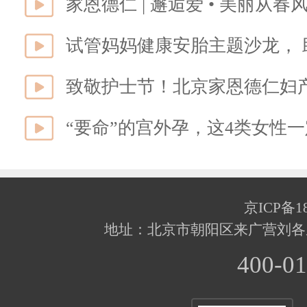
家恩德仁 | 邂逅爱 • 美丽从
试管妈妈健康安胎主题沙龙， 
致敬护士节！北京家恩德仁妇
“要命”的宫外孕，这4类女性
京ICP备18
地址：北京市朝阳区来广营刘各
400-01