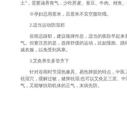
土”，需要涵养胃气，少吃荞麦、蚕豆、牛肉、鲤鱼
※孕妇忌用薏米，且薏米不宜空腹吃哦。
2.适当运动防湿邪
谷雨忌躁郁，建议规律作息，适当的夜卧早起来养
气。但要注意的是，选择舒缓的运动，比如慢跑、跳
减衣服，以免受到风寒。
3.艾灸养生多管齐下
针对谷雨时节湿热兼具、易伤脾脏的特点，中医上建
祛湿穴，缓解过敏，健脾祛湿;也可以艾灸足三里、
气，又能够扶助机体的正气，未病先防。