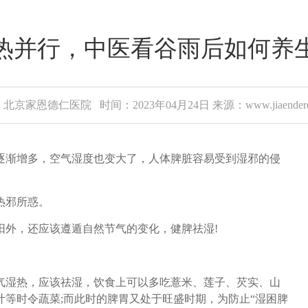
热并行，中医看谷雨后如何养
北京家恩德仁医院 时间：2023年04月24日 来源：www.jiaenderen
渐增多，空气湿度也变大了，人体脾脏容易受到湿邪的侵
热邪所惑。
外，还应该遵遁自然节气的变化，健脾祛湿!
湿热，应该祛湿，饮食上可以多吃薏米、莲子、芡实、山
等时令蔬菜;而此时的脾胃又处于旺盛时期，为防止“湿困脾