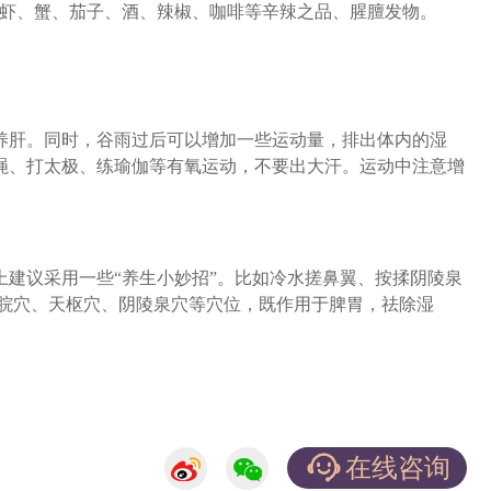
、虾、蟹、茄子、酒、辣椒、咖啡等辛辣之品、腥膻发物。
肝。同时，谷雨过后可以增加一些运动量，排出体内的湿
绳、打太极、练瑜伽等有氧运动，不要出大汗。运动中注意增
议采用一些“养生小妙招”。比如冷水搓鼻翼、按揉阴陵泉
中脘穴、天枢穴、阴陵泉穴等穴位，既作用于脾胃，祛除湿
在线咨询