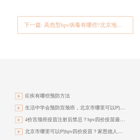
下一篇: 高危型hpv病毒有哪些?北京地区宫颈癌四价疫苗怎么约？
疟疾有哪些预防方法
生活中学会预防宫颈癌，北京市哪里可以约hpv四价疫苗
4价宫颈癌疫苗注射后禁忌？hpv四价疫苗最快在哪里约？
北京市哪里可以约hpv四价疫苗？家恩德人提醒，打疫苗要趁早