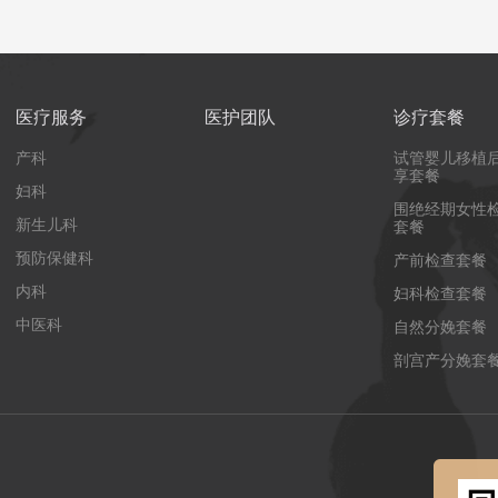
医疗服务
医护团队
诊疗套餐
产科
试管婴儿移植
享套餐
妇科
围绝经期女性
新生儿科
套餐
预防保健科
产前检查套餐
内科
妇科检查套餐
中医科
自然分娩套餐
剖宫产分娩套