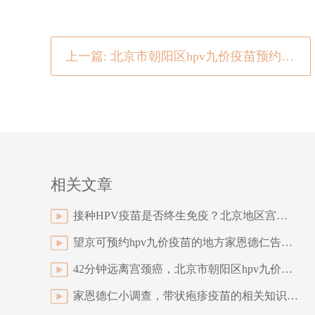
上一篇: 北京市朝阳区hpv九价疫苗预约：hpv疫苗去哪里打?
相关文章
接种HPV疫苗是否终生免疫？北京地区宫颈癌四价疫苗好约吗？
望京可预约hpv九价疫苗的地方家恩德仁告诉你疫苗能管用多少年
42分钟远离宫颈癌，北京市朝阳区hpv九价疫苗预约该怎么进行？
家恩德仁小调查，带状疱疹疫苗的相关知识你了解多少？