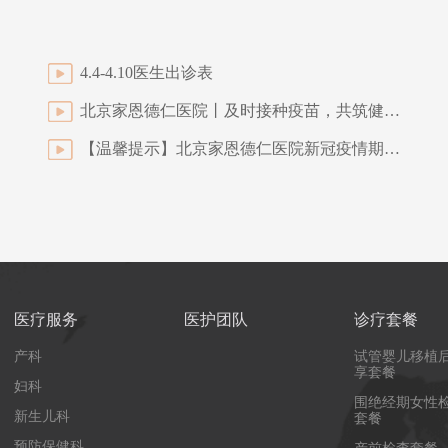
4.4-4.10医生出诊表
北京家恩德仁医院丨及时接种疫苗，共筑健康屏障
【温馨提示】北京家恩德仁医院新冠疫情期间孕产妇就医导引（2022年5月修订）
医疗服务
医护团队
诊疗套餐
产科
试管婴儿移植
享套餐
妇科
围绝经期女性
新生儿科
套餐
预防保健科