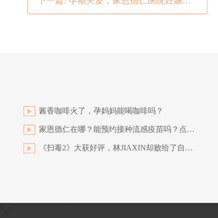
下一篇: 孕期关爱，家恩德仁医院妊娠期高血压护理全解
酱香咖啡火了，孕妈妈能喝咖啡吗？
家恩德仁在哪？能预约接种流感疫苗吗？点进来了解吧
《扫毒2》大获好评，林JIAXIN却败给了自己的2道颈纹