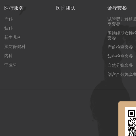
医疗服务
医护团队
诊疗套餐
产科
试管婴儿移植
享套餐
妇科
围绝经期女性
新生儿科
套餐
预防保健科
产前检查套餐
内科
妇科检查套餐
中医科
自然分娩套餐
剖宫产分娩套