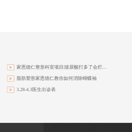
家恩德仁整形科室项目|玻尿酸打多了会烂脸?攻破谣言时间到
脂肪塑形家恩德仁教你如何消除蝴蝶袖
3.28-4.3医生出诊表