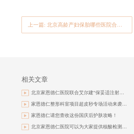
上一篇: 北京高龄产妇保胎哪些医院合适？家恩德仁医院为您解答！
相关文章
北京家恩德仁医院联合艾尔建“保妥适注射医师培训会”成功举办
家恩德仁整形科室项目超皮秒专场活动来袭!祛斑、嫩肤、抗衰.....帮你重塑美肌
家恩德仁请您查收这份国庆后护肤攻略！
北京家恩德仁医院可以为大家提供核酸检测服务啦!