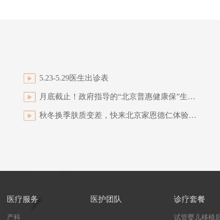
5.23-5.29医生出诊表
月底截止！政府指导的“北京普惠健康保”生病可保！自费可报！
秋冬换季肤质变差，快来北京家恩德仁体验水婴肌
医疗服务
医护团队
诊疗套餐
产科
试管婴儿移植