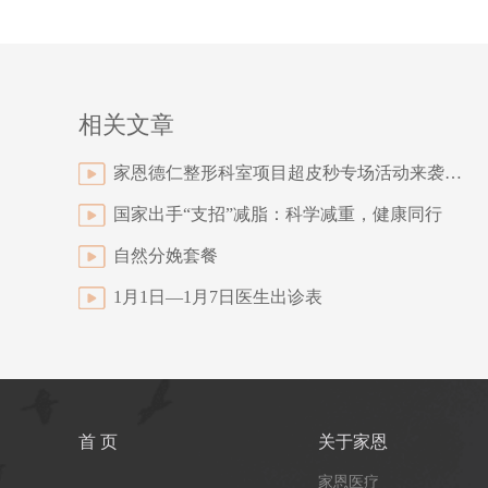
相关文章
家恩德仁整形科室项目超皮秒专场活动来袭!祛斑、嫩肤、抗衰.....帮你重塑美肌
国家出手“支招”减脂：科学减重，健康同行
自然分娩套餐
1月1日—1月7日医生出诊表
首 页
关于家恩
家恩医疗