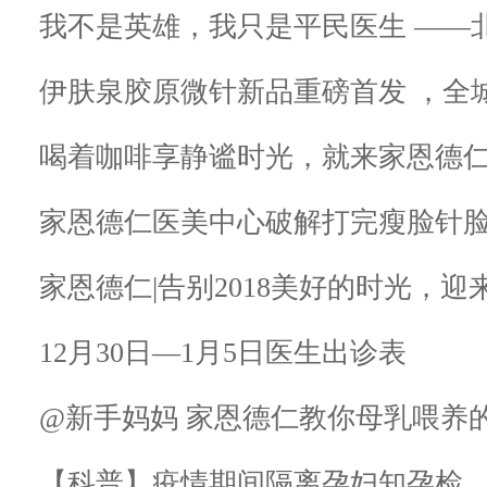
伊肤泉胶原微针新品重磅首发 ，全
喝着咖啡享静谧时光，就来家恩德仁
家恩德仁医美中心破解打完瘦脸针
家恩德仁|告别2018美好的时光，迎来
12月30日—1月5日医生出诊表
@新手妈妈 家恩德仁教你母乳喂养
【科普】疫情期间隔离孕妇知孕检