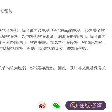
氨糖预防
片补充，每片健力多氨糖含有109mg的氨糖，修复关节软
g的硫酸软骨素，起到补充软骨滑液、润滑骨骼的作用。每片健力
肽三者协同作用，软硬兼施。精选野生骨碎补，约10倍浓缩，
，与碳酸钙同补，有助于促进钙的吸收，增加骨密度。
节均较为脆弱，都很容易受伤。因此，及时补充氨糖保养关
在线咨询