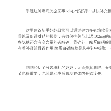
手腕红肿疼痛怎么回事?小心“妈妈手”!赶快补充
这里建议新手妈妈日常可以通过健力多氨糖软骨素钙
骨以及促进腱鞘的损伤，有效保护关节;以及102m
多氨糖还含有高含量的碳酸钙、骨碎补、酪蛋白磷酸
有着补肾益骨得作用;酪蛋白磷酸肽是从牛乳中提取
刚刚经历了分娩洗礼的妈妈，无论是其肌腱、骨关
节也很重要，尤其是35岁后氨糖在体内开始流失。