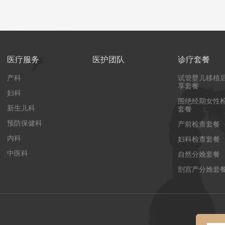
医疗服务
医护团队
诊疗套餐
产科
试管婴儿移植
享套餐
妇科
围绝经期女性
新生儿科
套餐
预防保健科
产前检查套餐
内科
妇科检查套餐
中医科
自然分娩套餐
剖宫产分娩套